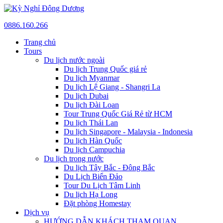
0886.160.266
Trang chủ
Tours
Du lịch nước ngoài
Du lịch Trung Quốc giá rẻ
Du lịch Myanmar
Du lịch Lệ Giang - Shangri La
Du lịch Dubai
Du lịch Đài Loan
Tour Trung Quốc Giá Rẻ từ HCM
Du lịch Thái Lan
Du lịch Singapore - Malaysia - Indonesia
Du lịch Hàn Quốc
Du lịch Campuchia
Du lịch trong nước
Du lịch Tây Bắc - Đông Bắc
Du Lịch Biển Đảo
Tour Du Lịch Tâm Linh
Du lịch Hạ Long
Đặt phòng Homestay
Dịch vụ
HƯỚNG DẪN KHÁCH THAM QUAN