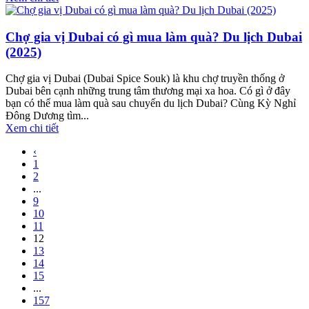
Chợ gia vị Dubai có gì mua làm quà? Du lịch Dubai
(2025)
Chợ gia vị Dubai (Dubai Spice Souk) là khu chợ truyền thống ở
Dubai bên cạnh những trung tâm thương mại xa hoa. Có gì ở đây
bạn có thể mua làm quà sau chuyến du lịch Dubai? Cùng Kỳ Nghỉ
Đông Dương tìm...
Xem chi tiết
‹
1
2
...
9
10
11
12
13
14
15
...
157